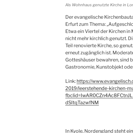
Als Wohnhaus genutzte Kirche in L
Der evangelische Kirchenbauta
Erfurt zum Thema: „Aufgeschlo
Etwa ein Viertel der Kirchen i
nicht mehr kirchlich genutzt. Di
Teil renovierte Kirche, so genut
erneut zugänglich ist. Modera
Gotteshäuser bewahren, sind b
Gastronomie, Kunstobjekt oder
Link:
https://www.evangelisch
2019/leerstehende-kirchen-m
fbclid=IwAR0CZn4Ac8FCtnJ
dSItqTazwfNM
In Kyole, Nordengland steht ein