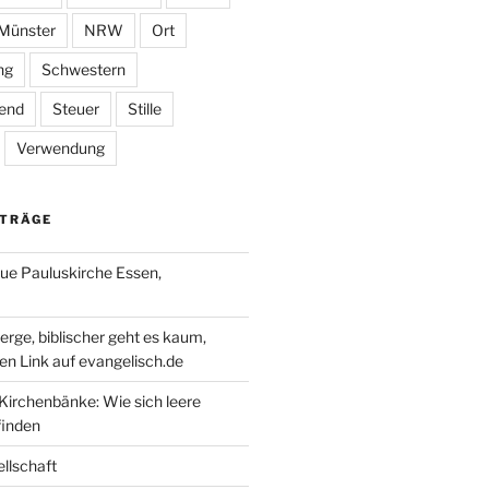
Münster
NRW
Ort
ng
Schwestern
gend
Steuer
Stille
Verwendung
ITRÄGE
e Pauluskirche Essen,
erge, biblischer geht es kaum,
en Link auf evangelisch.de
 Kirchenbänke: Wie sich leere
finden
llschaft