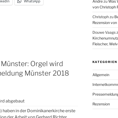
nkedIn
WhatsApp
Andre
zu
Was W
von Christoph 
Christoph
zu
Be
Rezension von 
Douwe Vaags
Kirchenumnutz
Fleischer, Wel
Münster: Orgel wird
KATEGORIEN
meldung Münster 2018
Allgemein
Internetkomm
Pressemeldun
ird abgebaut
Rezension
) haben in der Dominikanerkirche erste
tion der Arbeit von Gerhard Richter