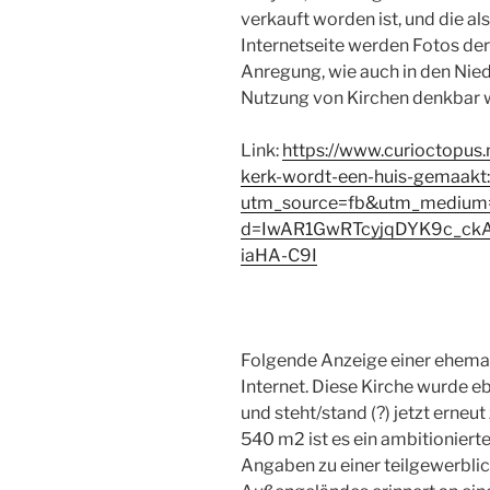
verkauft worden ist, und die a
Internetseite werden Fotos der
Anregung, wie auch in den Nied
Nutzung von Kirchen denkbar w
Link:
https://www.curioctopus
kerk-wordt-een-huis-gemaakt:-
utm_source=fb&utm_medium
d=IwAR1GwRTcyjqDYK9c_ck
iaHA-C9I
Folgende Anzeige einer ehemali
Internet. Diese Kirche wurde 
und steht/stand (?) jetzt erne
540 m2 ist es ein ambitioniert
Angaben zu einer teilgewerbli