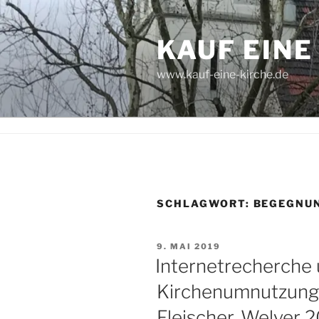
Zum
Inhalt
KAUF EINE
springen
www.kauf-eine-kirche.de
SCHLAGWORT:
BEGEGNU
VERÖFFENTLICHT
9. MAI 2019
AM
Internetrecherche 
Kirchenumnutzung (
Fleischer, Welver 