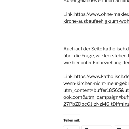
Außengeländes erinnert an ein
Link:
https://www.ohne-makler.
kirche-ausbaufaehig-zum-woh
Auch auf der Seite katholisch.d
über die Frage, wie leerstehen
wie hier unter Einbeziehung de
Link:
https://www.katholisch.de/
wenn-kirchen-nicht-mehr-geb
utm_content=buffer18565&u
ook.com&utm_campaign=buf
27PbZDbcGJIzNzM6ItDlfmIn
Teilen mit: