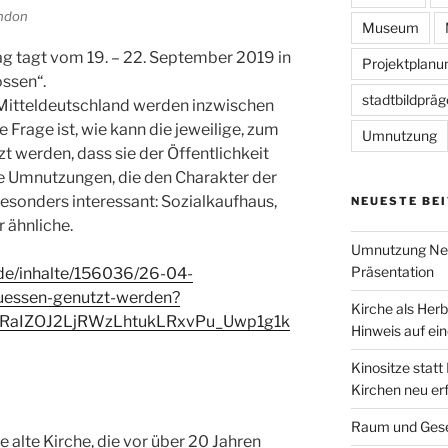
ondon
Museum
g tagt vom 19. – 22. September 2019 in
Projektplanu
ssen“.
stadtbildprä
n Mitteldeutschland werden inzwischen
e Frage ist, wie kann die jeweilige, zum
Umnutzung
zt werden, dass sie der Öffentlichkeit
te Umnutzungen, die den Charakter der
esonders interessant: Sozialkaufhaus,
NEUESTE BE
 ähnliche.
Umnutzung Neu
Präsentation
.de/inhalte/156036/26-04-
uessen-genutzt-werden?
Kirche als Herb
LRaIZOJ2LjRWzLhtukLRxvPu_Uwp1g1k
Hinweis auf ein
Kinositze statt
Kirchen neu er
Raum und Gese
e alte Kirche, die vor über 20 Jahren