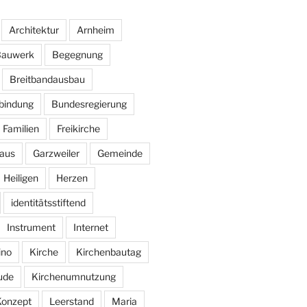
Architektur
Arnheim
auwerk
Begegnung
Breitbandausbau
bindung
Bundesregierung
Familien
Freikirche
aus
Garzweiler
Gemeinde
Heiligen
Herzen
identitätsstiftend
Instrument
Internet
ino
Kirche
Kirchenbautag
ude
Kirchenumnutzung
Konzept
Leerstand
Maria