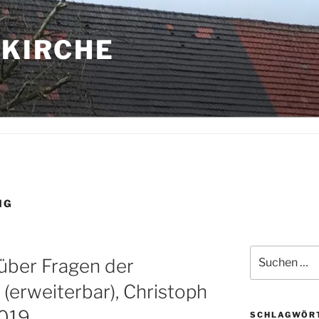
 KIRCHE
NG
Suche
über Fragen der
nach:
erweiterbar), Christoph
2019
SCHLAGWÖR