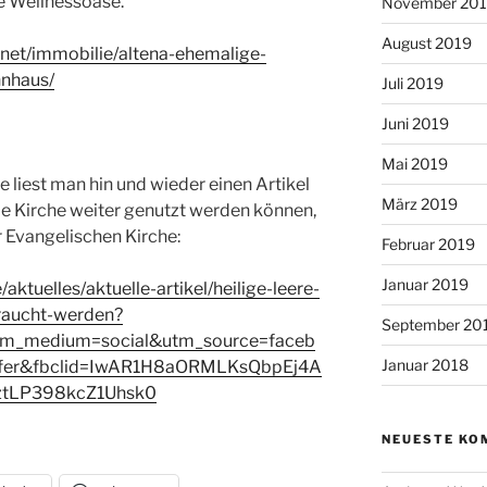
e Wellnessoase.
November 20
August 2019
net/immobilie/altena-ehemalige-
nhaus/
Juli 2019
Juni 2019
Mai 2019
e liest man hin und wieder einen Artikel
März 2019
de Kirche weiter genutzt werden können,
r Evangelischen Kirche:
Februar 2019
Januar 2019
aktuelles/aktuelle-artikel/heilige-leere-
raucht-werden?
September 20
tm_medium=social&utm_source=faceb
Januar 2018
fer&fbclid=IwAR1H8aORMLKsQbpEj4A
ztLP398kcZ1Uhsk0
NEUESTE KO