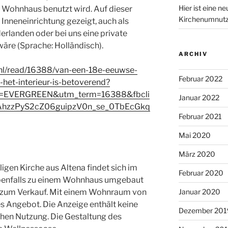
Hier ist eine n
ls Wohnhaus benutzt wird. Auf dieser
Kirchenumnutz
 Inneneinrichtung gezeigt, auch als
erlanden oder bei uns eine private
äre (Sprache: Holländisch).
ARCHIV
.nl/read/16388/van-een-18e-eeuwse-
Februar 2022
het-interieur-is-betoverend?
=EVERGREEN&utm_term=16388&fbcli
Januar 2022
AhzzPyS2cZ06guipzV0n_se_0TbEcGkq
Februar 2021
Mai 2020
März 2020
gen Kirche aus Altena findet sich im
Februar 2020
ebenfalls zu einem Wohnhaus umgebaut
Januar 2020
ut zum Verkauf. Mit einem Wohnraum von
es Angebot. Die Anzeige enthält keine
Dezember 201
chen Nutzung. Die Gestaltung des