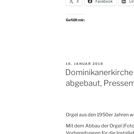
X
Facebook
Li
Gefällt mir:
VERÖFFENTLICHT
16. JANUAR 2018
AM
Dominikanerkirche 
abgebaut, Presse
Orgel aus den 1950er Jahren w
Mit dem Abbau der Orgel (Foto
Vorbereitungen für die Installa