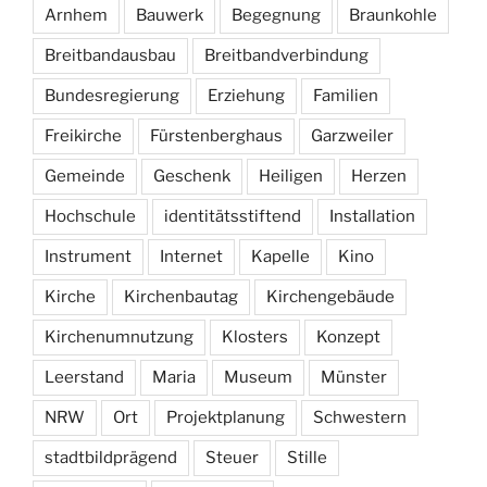
Arnhem
Bauwerk
Begegnung
Braunkohle
Breitbandausbau
Breitbandverbindung
Bundesregierung
Erziehung
Familien
Freikirche
Fürstenberghaus
Garzweiler
Gemeinde
Geschenk
Heiligen
Herzen
Hochschule
identitätsstiftend
Installation
Instrument
Internet
Kapelle
Kino
Kirche
Kirchenbautag
Kirchengebäude
Kirchenumnutzung
Klosters
Konzept
Leerstand
Maria
Museum
Münster
NRW
Ort
Projektplanung
Schwestern
stadtbildprägend
Steuer
Stille