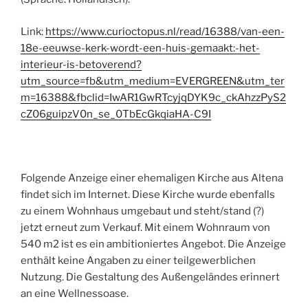
Link:
https://www.curioctopus.nl/read/16388/van-een-
18e-eeuwse-kerk-wordt-een-huis-gemaakt:-het-
interieur-is-betoverend?
utm_source=fb&utm_medium=EVERGREEN&utm_ter
m=16388&fbclid=IwAR1GwRTcyjqDYK9c_ckAhzzPyS2
cZ06guipzV0n_se_0TbEcGkqiaHA-C9I
Folgende Anzeige einer ehemaligen Kirche aus Altena
findet sich im Internet. Diese Kirche wurde ebenfalls
zu einem Wohnhaus umgebaut und steht/stand (?)
jetzt erneut zum Verkauf. Mit einem Wohnraum von
540 m2 ist es ein ambitioniertes Angebot. Die Anzeige
enthält keine Angaben zu einer teilgewerblichen
Nutzung. Die Gestaltung des Außengeländes erinnert
an eine Wellnessoase.