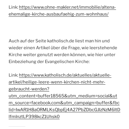
Link:
https://www.ohne-makler.net/immobilie/altena-
ehemalige-kirche-ausbaufaehig-zum-wohnhaus/
Auch auf der Seite katholisch.de liest man hin und
wieder einen Artikel über die Frage, wie leerstehende
Kirche weiter genutzt werden können, wie hier unter
Einbeziehung der Evangelischen Kirche:
Link:
https://www.katholisch.de/aktuelles/aktuelle-
artikel/heilige-leere-wenn-kirchen-nicht-mehr-
gebraucht-werden?
utm_content=buffer18565&utm_medium=social&ut
m_source=facebook.com&utm_campaign=buffer&fbc
lid=IwAR1H8aORMLKsQbpEj4A27PbZDbcGJIzNzM6ItD
lfmInztLP398kcZ1Uhsk0