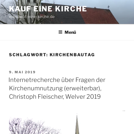
Zum
KAUF EINE KIRCHE
Inhalt
www.kauf-eine-kirche.de
springen
Menü
SCHLAGWORT:
KIRCHENBAUTAG
VERÖFFENTLICHT
9. MAI 2019
AM
Internetrecherche über Fragen der
Kirchenumnutzung (erweiterbar),
Christoph Fleischer, Welver 2019