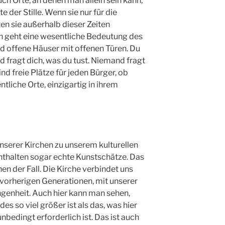
uch Orte, an denen man allein sein kann,
e der Stille. Wenn sie nur für die
en sie außerhalb dieser Zeiten
n geht eine wesentliche Bedeutung des
d offene Häuser mit offenen Türen. Du
d fragt dich, was du tust. Niemand fragt
ind freie Plätze für jeden Bürger, ob
entliche Orte, einzigartig in ihrem
nserer Kirchen zu unserem kulturellen
enthalten sogar echte Kunstschätze. Das
chen der Fall. Die Kirche verbindet uns
vorherigen Generationen, mit unserer
genheit. Auch hier kann man sehen,
s so viel größer ist als das, was hier
nbedingt erforderlich ist. Das ist auch