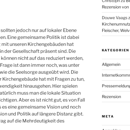
Christoph
zu
Be
Rezension von 
Douwe Vaags
Kirchenumnutz
sollten jedoch nur auf lokaler Ebene
Fleischer, Wel
n. Eine gemeinsame Politik ist dabei
g mit unseren Kirchengebäuden hat
KATEGORIEN
 in der Gesellschaft präsent sind. Die
önnen nicht auf das reduziert werden,
Allgemein
 Frage ist dann immer noch, was unter
 wie die Seelsorge ausgeübt wird. Die
Internetkomm
 Kirchengebäude hat mit Fragen zu tun,
twendigkeit hinausgehen. Hier spielen
Pressemeldun
natürlich muss man die lokale Situation
Rezension
htigen. Aber es ist nicht gut, es von Fall
ss es eine gemeinsame Vision und noch
on und Politik auf längere Distanz gibt.
META
rag auf die Mehrdeutigkeit des