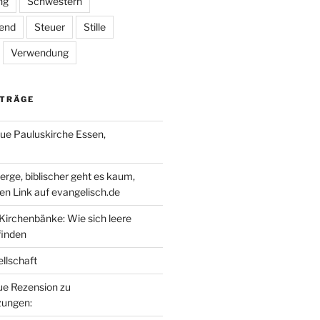
ng
Schwestern
gend
Steuer
Stille
Verwendung
ITRÄGE
e Pauluskirche Essen,
erge, biblischer geht es kaum,
en Link auf evangelisch.de
 Kirchenbänke: Wie sich leere
finden
llschaft
eue Rezension zu
ungen: