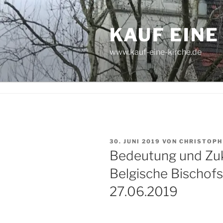
Zum
Inhalt
KAUF EINE
springen
www.kauf-eine-kirche.de
VERÖFFENTLICHT
30. JUNI 2019
VON
CHRISTOPH
AM
Bedeutung und Zuk
Belgische Bischof
27.06.2019