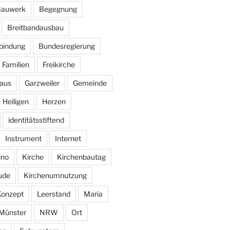
auwerk
Begegnung
Breitbandausbau
bindung
Bundesregierung
Familien
Freikirche
aus
Garzweiler
Gemeinde
Heiligen
Herzen
identitätsstiftend
Instrument
Internet
ino
Kirche
Kirchenbautag
ude
Kirchenumnutzung
Konzept
Leerstand
Maria
Münster
NRW
Ort