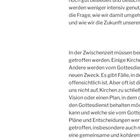
noch gut besiedelt und besucht 
werden weniger intensiv genutz
die Frage, wie wir damit umgeh
und wie wir die Zukunft unser
In der Zwischenzeit müssen be
getroffen werden. Einige Ki
Andere werden vom Gottesdien
neuen Zweck. Es gibt Fälle, in 
offensichtlich ist. Aber oft ist
uns nicht auf, Kirchen zu schlie
Vision oder einen Plan, in dem d
den Gottesdienst behalten mö
kann und welche sie vom Gotte
Pläne und Entscheidungen werd
getroffen, insbesondere auch 
eine gemeinsame und kohärente