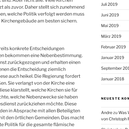
sind. Aber nicht alle. Viele Kirchen
Juli 2019
t als zuvor. Daher stellt sich zunehmend
en, welche Politik verfolgt werden muss
Juni 2019
er Kirchengebäude am besten sichern.
Mai 2019
März 2019
Februar 2019
reits konkrete Entscheidungen
rchen bekommen eine Nebenbestimmung.
Januar 2019
st zurückgezogen und erhalten einen
September 20
denen die Entscheidung ziemlich
 diese auch heikel. Die Regierung fordert
Januar 2018
ßen. Sie verlangt von der Kirche eine
iese klarstellt, welche Kirchen sie für
chte, welche Nebenzwecke sie haben
NEUESTE KO
sdienst zurückziehen möchte. Diese
en in Absprache mit allen Beteiligten
Andre
zu
Was W
mit den örtlichen Gemeinden. Das macht
von Christoph 
 Politik für die gesamte flämische