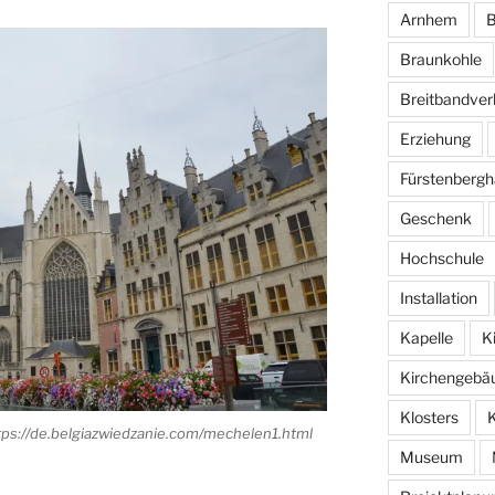
Arnhem
B
Braunkohle
Breitbandver
Erziehung
Fürstenbergh
Geschenk
Hochschule
Installation
Kapelle
K
Kirchengebä
Klosters
tps://de.belgiazwiedzanie.com/mechelen1.html
Museum