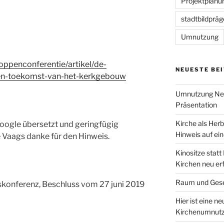
Projektplanu
stadtbildprä
Umnutzung
oppenconferentie/artikel/de-
NEUESTE BE
en-toekomst-van-het-kerkgebouw
Umnutzung Neu
Präsentation
Kirche als Herb
Google übersetzt und geringfügig
Hinweis auf ein
 Vaags danke für den Hinweis.
Kinositze statt
Kirchen neu er
Raum und Gese
skonferenz, Beschluss vom 27 juni 2019
Hier ist eine n
Kirchenumnutz