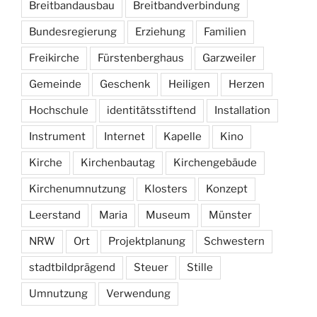
Breitbandausbau
Breitbandverbindung
Bundesregierung
Erziehung
Familien
Freikirche
Fürstenberghaus
Garzweiler
Gemeinde
Geschenk
Heiligen
Herzen
Hochschule
identitätsstiftend
Installation
Instrument
Internet
Kapelle
Kino
Kirche
Kirchenbautag
Kirchengebäude
Kirchenumnutzung
Klosters
Konzept
Leerstand
Maria
Museum
Münster
NRW
Ort
Projektplanung
Schwestern
stadtbildprägend
Steuer
Stille
Umnutzung
Verwendung