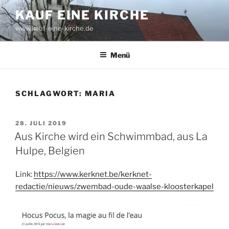
Zum
KAUF EINE KIRCHE
Inhalt
www.kauf-eine-kirche.de
springen
Menü
SCHLAGWORT:
MARIA
VERÖFFENTLICHT
28. JULI 2019
AM
Aus Kirche wird ein Schwimmbad, aus La
Hulpe, Belgien
Link:
https://www.kerknet.be/kerknet-
redactie/nieuws/zwembad-oude-waalse-kloosterkapel