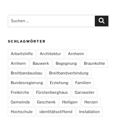
Suche
Suche
nach:
SCHLAGWÖRTER
Arbeitshilfe
Architektur
Arnheim
Arnhem
Bauwerk
Begegnung
Braunkohle
Breitbandausbau
Breitbandverbindung
Bundesregierung
Erziehung
Familien
Freikirche
Fürstenberghaus
Garzweiler
Gemeinde
Geschenk
Heiligen
Herzen
Hochschule
identitätsstiftend
Installation