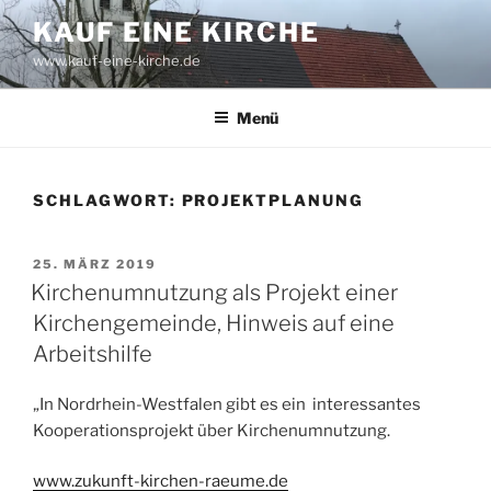
Zum
KAUF EINE KIRCHE
Inhalt
www.kauf-eine-kirche.de
springen
Menü
SCHLAGWORT:
PROJEKTPLANUNG
VERÖFFENTLICHT
25. MÄRZ 2019
AM
Kirchenumnutzung als Projekt einer
Kirchengemeinde, Hinweis auf eine
Arbeitshilfe
„In Nordrhein-Westfalen gibt es ein interessantes
Kooperationsprojekt über Kirchenumnutzung.
www.zukunft-kirchen-raeume.de