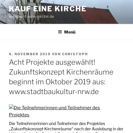
Zum
KAUF EINE KIRCHE
Inhalt
www.kauf-eine-kirche.de
springen
Menü
VERÖFFENTLICHT
6. NOVEMBER 2019
VON
CHRISTOPH
AM
Acht Projekte ausgewählt!
Zukunftskonzept Kirchenräume
beginnt im Oktober 2019 aus:
www.stadtbaukultur-nrw.de
Die Teilnehmerinnen und Teilnehmer des Projektes
„Zukunftskonzept Kirchenräume“ nach der Auslobung in der