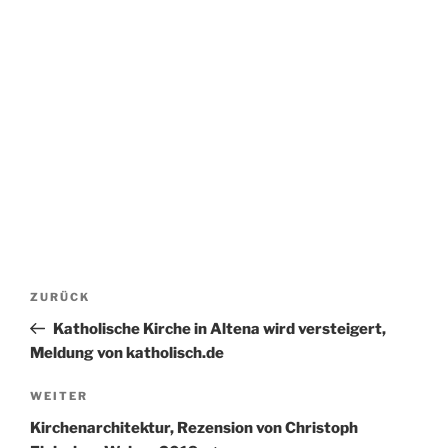
Beitragsnavigation
Vorheriger
ZURÜCK
Beitrag
Katholische Kirche in Altena wird versteigert,
Meldung von katholisch.de
Nächster
WEITER
Beitrag
Kirchenarchitektur, Rezension von Christoph