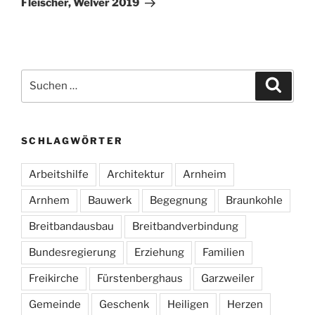
Fleischer, Welver 2019
Suche
Suche
nach:
SCHLAGWÖRTER
Arbeitshilfe
Architektur
Arnheim
Arnhem
Bauwerk
Begegnung
Braunkohle
Breitbandausbau
Breitbandverbindung
Bundesregierung
Erziehung
Familien
Freikirche
Fürstenberghaus
Garzweiler
Gemeinde
Geschenk
Heiligen
Herzen